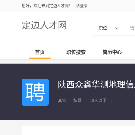
您好，欢迎来到定边人才网！
请登录
定边人才网
职位
首页
职位搜索
简历中心
陕西众鑫华测地理
其它
|
私营
|
10人以下
|