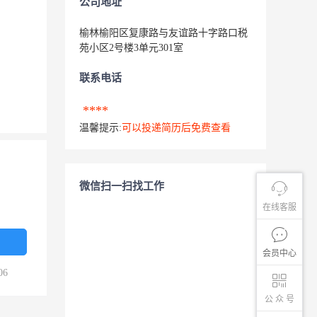
公司地址
榆林榆阳区复康路与友谊路十字路口税
苑小区2号楼3单元301室
联系电话
****
温馨提示:
可以投递简历后免费查看
微信扫一扫找工作
在线客服
会员中心
06
公 众 号